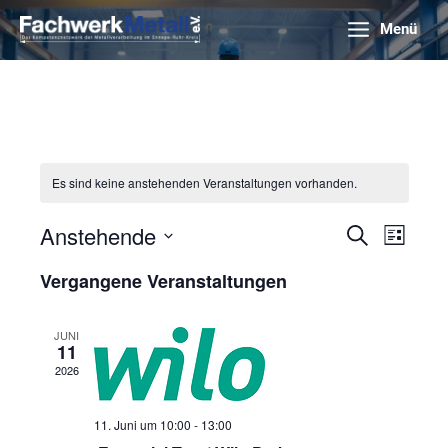
Zum
Menü
Inhalt
springen
Es sind keine anstehenden Veranstaltungen vorhanden.
Anstehende
Veranstaltunge
Veranst
Suche
Liste
Suche
Ansicht
Datum
Vergangene Veranstaltungen
und
Navigat
wählen.
Ansichten,
Navigation
JUNI
11
2026
11. Juni um 10:00
-
13:00