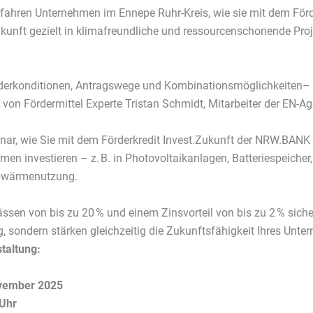
rfahren Unternehmen im Ennepe Ruhr-Kreis, wie sie mit dem Fö
nft gezielt in klimafreundliche und ressourcenschonende Proje
derkonditionen, Antragswege und Kombinationsmöglichkeiten
 von Fördermittel Experte Tristan Schmidt, Mitarbeiter der EN-Ag
nar, wie Sie mit dem Förderkredit Invest.Zukunft der NRW.BANK g
en investieren – z. B. in Photovoltaikanlagen, Batteriespeich
Abwärmenutzung.
sen von bis zu 20 % und einem Zinsvorteil von bis zu 2 % sicher
ng, sondern stärken gleichzeitig die Zukunftsfähigkeit Ihres Un
taltung:
ovember 2025
 Uhr