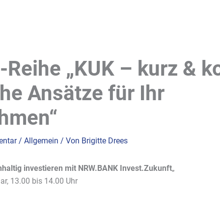
-Reihe „KUK – kurz & k
he Ansätze für Ihr
ehmen“
entar
/
Allgemein
/ Von
Brigitte Drees
haltig investieren mit NRW.BANK Invest.Zukunft
„
ar, 13.00 bis 14.00 Uhr