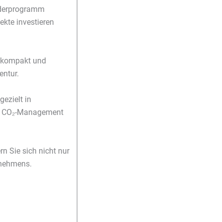
rderprogramm
kte investieren
– kompakt und
entur.
ezielt in
er, CO₂-Management
n Sie sich nicht nur
ternehmens.